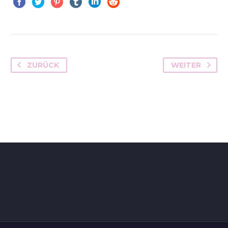
MARCUS FIELDS
Marketing Manager
Lorem ipsum dolor sit amet,
cddfsnsectetur adipisicing elit, sed
ZURÜCK
WEITER
do eiusmod tempor incididunt ut
labore et dolore magna aliqua. Ut
enim ad minim veniam, quis nostrud
exercitation ullamco