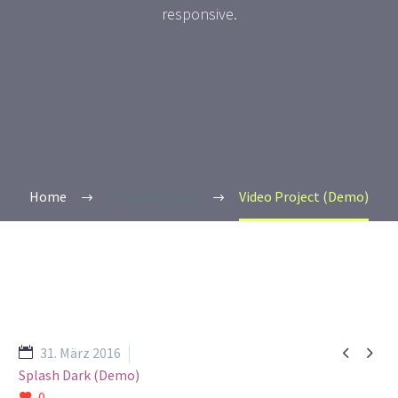
responsive.
Home
Portfolio Item
Video Project (Demo)


31. März 2016
Splash Dark (Demo)
0