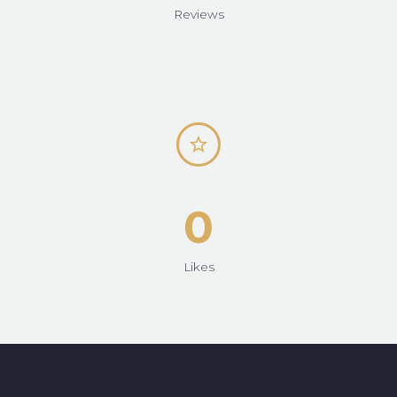
Reviews


0
Likes