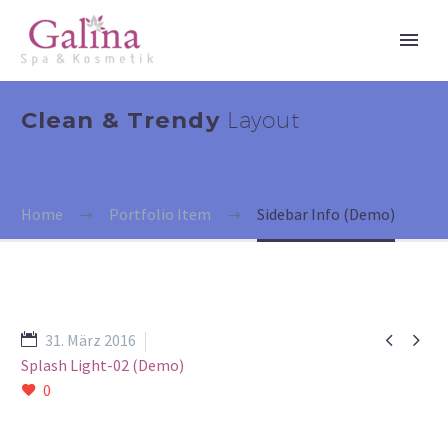
Clean & Trendy
Layout
Home
Portfolio Item
Sidebar Info (Demo)


31. März 2016
Splash Light-02 (Demo)
0